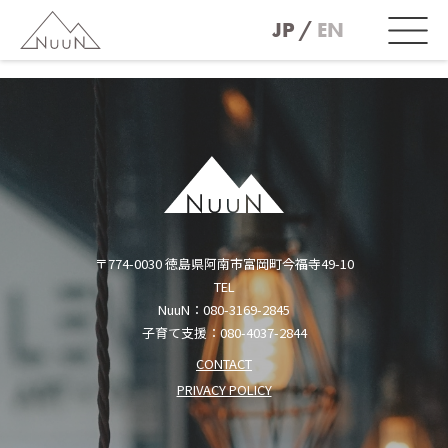
JP
EN
〒774-0030 徳島県阿南市富岡町今福寺49-10
TEL
NuuN：
080-3169-2845
子育て支援：
080-4037-2844
CONTACT
PRIVACY POLICY