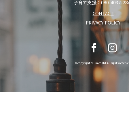
子育て支援：
080-4037-28
CONTACT
PRIVACY POLICY
©copyright Nuun co.ltd.All rights reserve