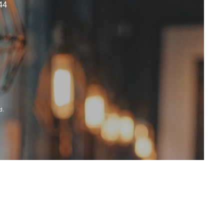
44
d.